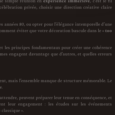
une simple réunion en
expérience immersive
, c’est le fil
élébration privée, choisir une direction créative claire
s années 80, ou opter pour l’élégance intemporelle d’une
comment éviter que votre décoration bascule dans le
« too
 et les principes fondamentaux pour créer une cohérence
mes engagent davantage que d’autres, et quelles erreurs
ment, mais l’ensemble manque de structure mémorable. Le
e.
’attendre, peuvent préparer leur tenue en conséquence, et
ment leur engagement : les études sur les événements
classique ».