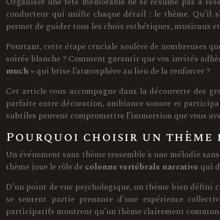
Organiser une fête mémorable ne se résume pas à réser
conducteur qui unifie chaque détail : le thème. Qu’il s
permet de guider tous les choix esthétiques, musicaux et
Pourtant, cette étape cruciale soulève de nombreuses qu
soirée blanche ? Comment garantir que vos invités adhèr
much »
qui brise l’atmosphère au lieu de la renforcer ?
Cet article vous accompagne dans la découverte des gra
parfaite entre décoration, ambiance sonore et particip
subtiles peuvent compromettre l’immersion que vous avez 
Pourquoi choisir un thème 
Un événement sans thème ressemble à une mélodie sans r
thème joue le rôle de
colonne vertébrale narrative
qui d
D’un point de vue psychologique, un thème bien défini cr
se sentent partie prenante d’une expérience collect
participatifs montrent qu’un thème clairement communiqu