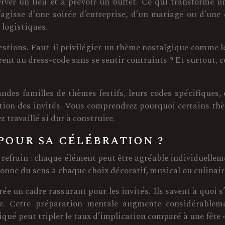
ver un lieu et à prévoir un buffet. Ce qui transforme 
’agisse d’une soirée d’entreprise, d’un mariage ou d’une c
 logistiques.
estions. Faut-il privilégier un thème nostalgique comme le
ent au dress-code sans se sentir contraints ? Et surtout, 
ndes familles de thèmes festifs, leurs codes spécifiques,
ation des invités. Vous comprendrez pourquoi certains thè
travaillé si dur à construire.
pour sa célébration ?
efrain : chaque élément peut être agréable individuelle
onne du sens à chaque choix décoratif, musical ou culinair
ée un cadre rassurant pour les invités. Ils savent à quoi s
ive. Cette préparation mentale augmente considérable
é peut tripler le taux d’implication comparé à une fête « 