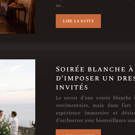
se…
LIRE LA SUITE
Soirée blanche à 
d’imposer un dres
invités
Le secret d’une soirée blanche 
vestimentaire, mais dans l’art
expérience immersive et désir
d’orchestrer avec bienveillance un